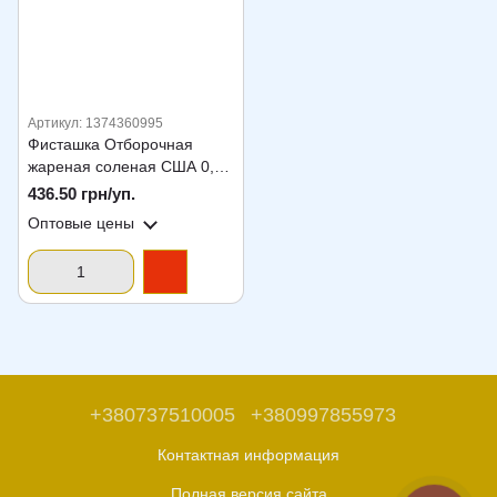
Артикул: 1374360995
Фисташка Отборочная
жареная соленая США 0,5
кг
436.50 грн/уп.
Оптовые цены
+380737510005
+380997855973
Контактная информация
Полная версия сайта