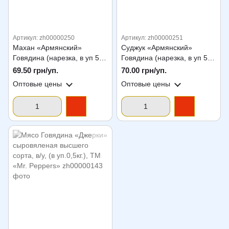
Артикул: zh00000250
Артикул: zh00000251
Махан «Армянский»
Суджук «Армянский»
Говядина (нарезка, в уп 50
Говядина (нарезка, в уп 50
г.) ТМ «Mr. Peppers»
г) ТМ «Mr. Peppers»
69.50 грн/уп.
70.00 грн/уп.
Оптовые цены
Оптовые цены