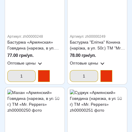
Артикул: zh00000248
Артикул: zh00000249
Бастурма «Армянская»
Бастурма "Елітна" Конина
Говядина (нарезка, в уп.
(нарізка, в уп. 50г.) ТМ "Mr.
50г.) ТМ «Mr. Peppers»
Peppers"
77.00 грн/уп.
78.00 грн/уп.
Оптовые цены
Оптовые цены