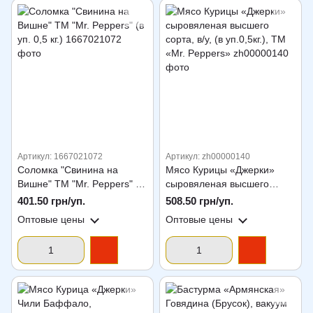
Артикул: 1667021072
Артикул: zh00000140
Соломка "Свинина на
Мясо Курицы «Джерки»
Вишне" ТМ "Mr. Peppers" (в
сыровяленая высшего
уп. 0,5 кг.)
сорта, в/у, (в уп.0,5кг.), ТМ
401.50 грн/уп.
508.50 грн/уп.
«Mr. Peppers»
Оптовые цены
Оптовые цены