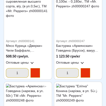
Артикул: zh00000141
Артикул: zh00000247
Мясо Курица «Джерки»
Бастурма «Армянская»
Чили Баффало,
Говядина (Брусок), вакуум
сыровяленая высшего
0,100кг. - 0,180кг., ТМ «Mr.
508.50 грн/уп.
1 123.50 грн/кг
сорта, в/у, (в уп.0,5кг.), ТМ
Peppers»
Оптовые цены
Оптовые цены
«Mr. Peppers»