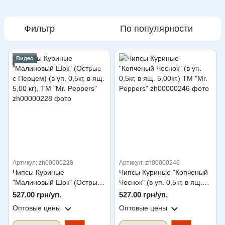
Фильтр
По популярности
Видео
Артикул: zh00000228
Артикул: zh00000246
Чипсы Куриные
Чипсы Куриные "Копченый
"Малиновый Шок" (Острые
Чеснок" (в уп. 0,5кг, в ящ.
с Перцем) (в уп. 0,5кг, в ящ.
5,00кг.) ТМ "Mr. Peppers"
527.00 грн/уп.
527.00 грн/уп.
5,00 кг), ТМ "Mr. Peppers"
Оптовые цены
Оптовые цены