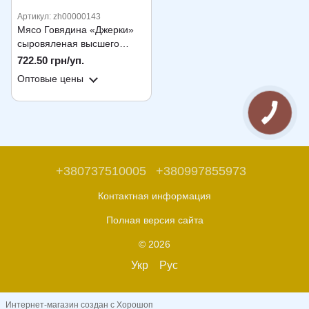
Артикул: zh00000143
Мясо Говядина «Джерки»
сыровяленая высшего
сорта, в/у, (в уп.0,5кг.), ТМ
722.50 грн/уп.
«Mr. Peppers»
Оптовые цены
+380737510005
+380997855973
Контактная информация
Полная версия сайта
© 2026
Укр
Рус
Интернет-магазин создан с Хорошоп