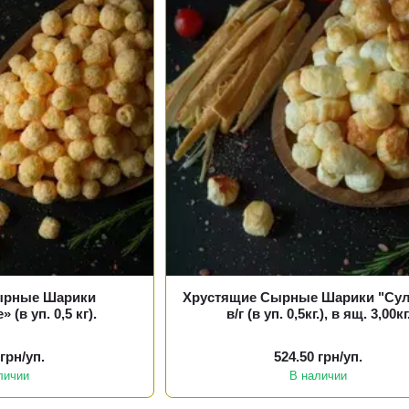
ырные Шарики
Хрустящие Сырные Шарики "Сул
 (в уп. 0,5 кг).
в/г (в уп. 0,5кг.), в ящ. 3,00кг
 грн/уп.
524.50 грн/уп.
личии
В наличии