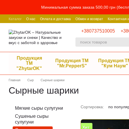
Перейти к основному контенту
Минимальная сумма заказа 500,00 грн (беспл
Каталог
О нас
Оплата и доставка
Обмен и возврат
Контактная
+380737510005
+38
Продукция
Продукция ТМ
Продукция Т
ТМ
"Mr.PepperS"
"Кум Наум"
"ZhytarOK"
Главная
Сыр
Сырные шарики
Сырные шарики
Сортировка:
по популя
Мягкие сыры сулугуни
Сушеные сыры
сулугуни
Хит