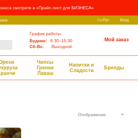
бизнеса смотрите в «Прайс-лист для БИЗНЕСА»
Укр
Рус
Вход
зине
График работы:
Мой заказ
Будние:
8:30–15:30
Сб-Вс:
Выходной
Орехи
Чипсы
Напитки и
укуруза
Гренки
Бренды
Сладости
Кранчи
Лаваш
Отображение: