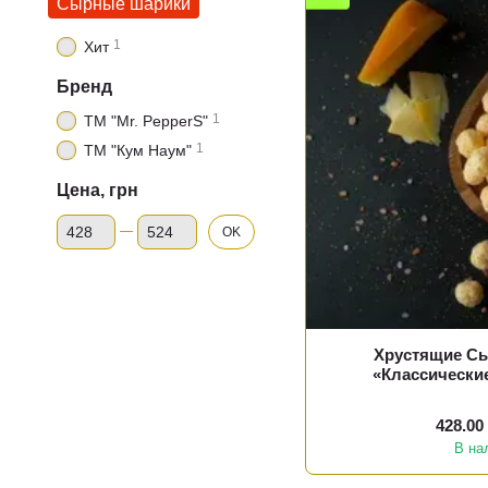
Сырные шарики
1
Хит
Бренд
1
ТМ "Mr. PepperS"
1
ТМ "Кум Наум"
Цена, грн
От Цена, грн
До Цена, грн
OK
Хрустящие С
«Классические»
428.00
В на