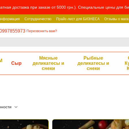
атная доставка при заказе от 5000 грн.). Специальные цены для 
 информация
Сотрудничество
Прайс-лист для БИЗНЕСА
Отзывы о мага
0997855973
Перезвонить вам?
Мясные
Рыбные
М
Сыр
деликатесы и
деликатесы и
К
снеки
снеки
рности