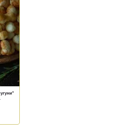
угуни"
.