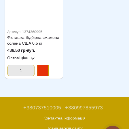
Артикул: 1374360995
Фісташка Відбірна смажена
солена США 0,5 кг
436.50 грн/уп.
Оптові ціни
+380737510005
+380997855973
Контактна інформація
Повна версія сайту