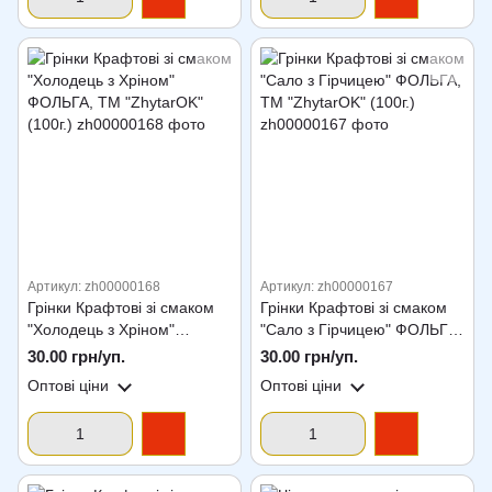
Артикул: zh00000168
Артикул: zh00000167
Грінки Крафтові зі смаком
Грінки Крафтові зі смаком
"Холодець з Хріном"
"Сало з Гірчицею" ФОЛЬГА,
ФОЛЬГА, ТМ "ZhytarOK"
ТМ "ZhytarOK" (100г.)
30.00 грн/уп.
30.00 грн/уп.
(100г.)
Оптові ціни
Оптові ціни