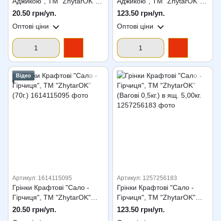
Аджикою", ТМ "ZhytarOK"
Аджикою", ТМ "ZhytarOK"
(70г.)
(Вагові, 0,5кг.) в ящ. 5,00кг.
20.50 грн/уп.
123.50 грн/уп.
Оптові ціни
Оптові ціни
Відео
Артикул: 1614115095
Артикул: 1257256183
Грінки Крафтові "Сало -
Грінки Крафтові "Сало -
Гірчиця", ТМ "ZhytarOK"
Гірчиця", ТМ "ZhytarOK"
(70г.)
(Вагові 0,5кг.) в ящ. 5,00кг.
20.50 грн/уп.
123.50 грн/уп.