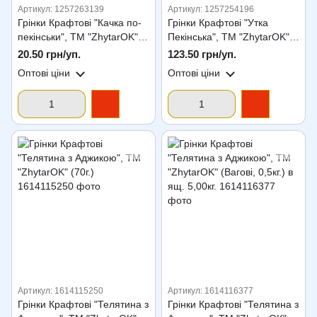
Артикул: 1257263139
Артикул: 1257254196
Грінки Крафтові "Качка по-
Грінки Крафтові "Утка
пекінськи", ТМ "ZhytarOK"
Пекінська", ТМ "ZhytarOK"
(70г.)
(Вагові 0,5кг.) в ящ. 5,00кг.
20.50 грн/уп.
123.50 грн/уп.
Оптові ціни
Оптові ціни
Артикул: 1614115250
Артикул: 1614116377
Грінки Крафтові "Телятина з
Грінки Крафтові "Телятина з