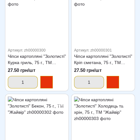
Артикул: zh00000300
Артикул: zh00000301
Чіпси картопляні "Золотисті"
Чіпси картопляні "Золотисті"
Курка гриль, 75 г., ТМ
Кріп сметана, 75 г., ТМ
"Жайвір"
"Жайвір"
27.50 грн/шт
27.50 грн/шт