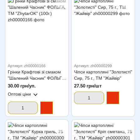
Артикул: zh00000166
Артикул: zh00000299
Грінки Крафтові зі смаком
Чіпси картопляні "Золотисті"
"Шалений Часник" ФОЛЬГА,
Сир, 75 г., ТМ "Жайвір"
ТМ "ZhytarOK" (100г.)
30.00 грн/уп.
27.50 грн/шт
Оптові ціни