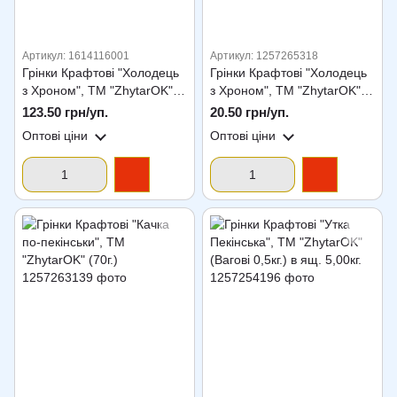
Артикул: 1614116001
Артикул: 1257265318
Грінки Крафтові "Холодець
Грінки Крафтові "Холодець
з Хроном", ТМ "ZhytarOK"
з Хроном", ТМ "ZhytarOK"
(Вагові 0,5кг.) в ящ. 5,00кг.
(70г.)
123.50 грн/уп.
20.50 грн/уп.
Оптові ціни
Оптові ціни