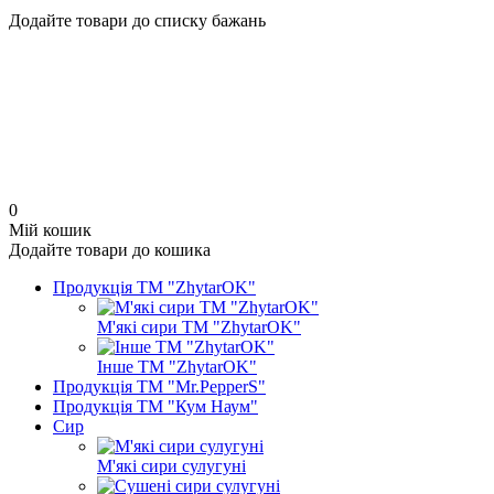
Додайте товари до списку бажань
0
Мій кошик
Додайте товари до кошика
Продукція ТМ "ZhytarOK"
М'які сири ТМ "ZhytarOK"
Інше ТМ "ZhytarOK"
Продукція ТМ "Mr.PepperS"
Продукція ТМ "Кум Наум"
Сир
М'які сири сулугуні