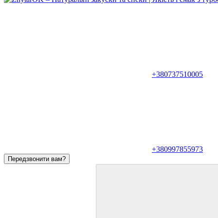
+380737510005
+380997855973
Передзвонити вам?