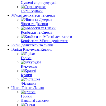
Сушені сири сулугуні
Сирні кульки
М’ясні делікатеси та снеки
Чіпси та Джерки
Ковбаски та Снеки
Ковбаси та М’ясні делікатеси
Рибні делікатеси та снеки
Горіхи Кукурудза Кранчі
Горіхи
Кукурудза
Кранчі
Фісташка
Чіпси Грінки Лаваш
Грінки
Лаваш зі смаками