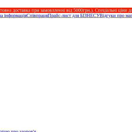
товна доставка при замовлленні від 5000грн.). Спеціальні ціни д
а інформація
Співпраця
Прайс-лист для БІЗНЕСУ
Відгуки про ма