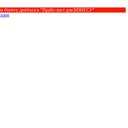
ля бізнесу дивіться в "Прайс-лист для БІЗНЕСУ"
газин