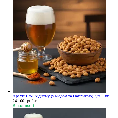
Арахіс По-Східному (з Медом та Паприкою), уп. 1 кг.
241.00 грн/кг
В наявності