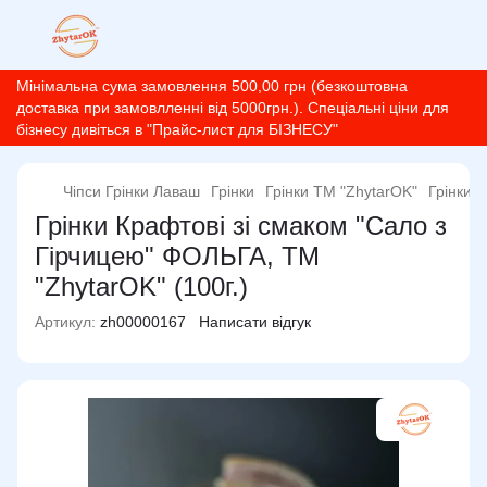
Мінімальна сума замовлення 500,00 грн (безкоштовна
доставка при замовлленні від 5000грн.). Спеціальні ціни для
бізнесу дивіться в "Прайс-лист для БІЗНЕСУ"
Чіпси Грінки Лаваш
Грінки
Грінки ТМ "ZhytarOK"
Грінки 
Грінки Крафтові зі смаком "Сало з
Гірчицею" ФОЛЬГА, ТМ
"ZhytarOK" (100г.)
Артикул:
zh00000167
Написати відгук