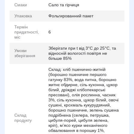
Смаки
Сало та гірчиця
Упаковка
Фольгированний пакет
Термін
придатності,
6
міс
Зберiгати при t вiд 3°C до 25°C, та
Умови
вiдноснiй вологостi повiтря не
зберігання
бiльше 85%
Склад: хліб пшенично-житній
(борошно пшеничне першого
гатунку 83%, вода питна, борошно
житнє обдирне, сіль кухонна, цукор
білий, дріжджі хлібопекарські
пресовані), олія рослинна, часник
3%, сіль кухонна, цукор білий, овочі
сушені, крохмаль кукурудзяний,
борошно пшеничне, зелень сушена
Склад
подрібнена (селера, петрушка,
продукту
цибуля-порей, цибуля зелена,
кріп), мʼясо курки механічного
обвалювання в порошку 1%,