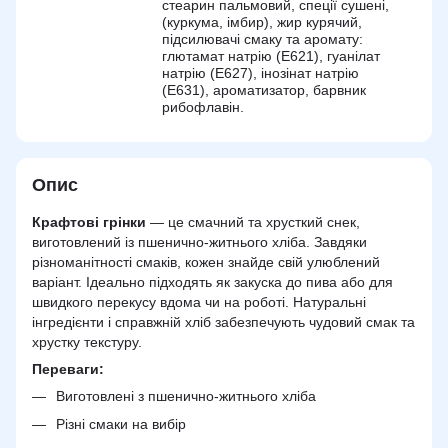
стеарин пальмовий, спеції сушені,
(куркума, імбир), жир курячий,
підсилювачі смаку та аромату:
глютамат натрію (Е621), гуанілат
натрію (Е627), інозінат натрію
(Е631), ароматизатор, барвник
рибофлавін.
Опис
Крафтові грінки
— це смачний та хрусткий снек,
виготовлений із пшенично-житнього хліба. Завдяки
різноманітності смаків, кожен знайде свій улюблений
варіант. Ідеально підходять як закуска до пива або для
швидкого перекусу вдома чи на роботі. Натуральні
інгредієнти і справжній хліб забезпечують чудовий смак та
хрустку текстуру.
Переваги:
Виготовлені з пшенично-житнього хліба
Різні смаки на вибір