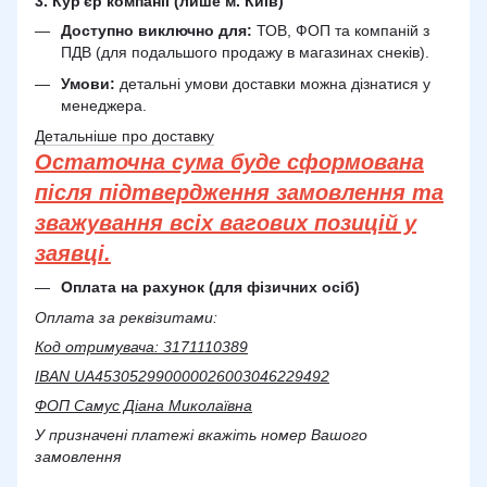
3. Кур'єр компанії (лише м. Київ)
Доступно виключно для:
ТОВ, ФОП та компаній з
ПДВ (для подальшого продажу в магазинах снеків).
Умови:
детальні умови доставки можна дізнатися у
менеджера.
Детальніше про доставку
Остаточна сума буде сформована
після підтвердження замовлення та
зважування всіх вагових позицій у
заявці.
Оплата на рахунок (для фізичних осіб)
Оплата за реквізитами:
Код отримувача: 3171110389
IBAN UA453052990000026003046229492
ФОП Самус Діана Миколаївна
У призначені платежі вкажіть номер Вашого
замовлення