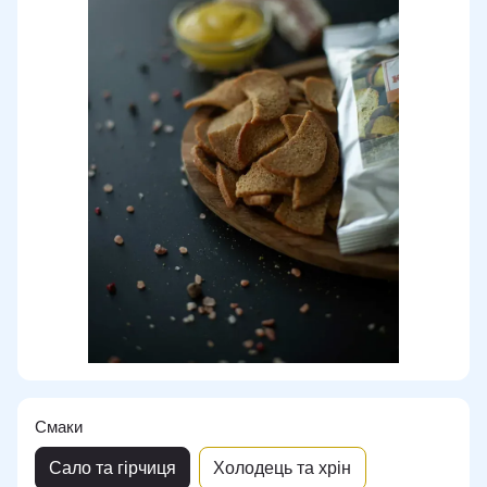
Смаки
Сало та гірчиця
Холодець та хрін