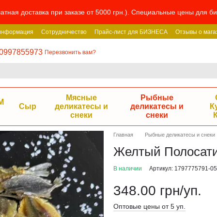
атная доставка при заказе от 5000 грн.). Специальные цены для 
 информация
Сотрудничество
Прайс-лист для БИЗНЕСА
Отзывы о мага
0997855973
Перезвонить вам?
Мясные
Рыбные
М
Сыр
деликатесы и
деликатесы и
К
снеки
снеки
Главная
Рыбные деликатесы и снеки
Желтый Полосатик
В наличии
Артикул: 1797775791-05
348.00 грн/уп.
Оптовые цены от 5 уп.