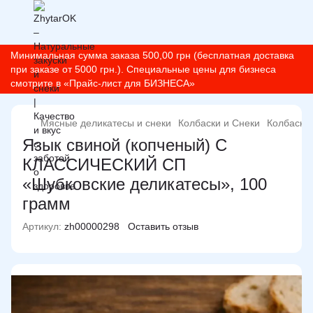
Минимальная сумма заказа 500,00 грн (бесплатная доставка
при заказе от 5000 грн.). Специальные цены для бизнеса
смотрите в «Прайс-лист для БИЗНЕСА»
Мясные деликатесы и снеки
Колбаски и Снеки
Колбаски 
Язык свиной (копченый) С
КЛАССИЧЕСКИЙ СП
«Шубковские деликатесы», 100
грамм
Артикул:
zh00000298
Оставить отзыв