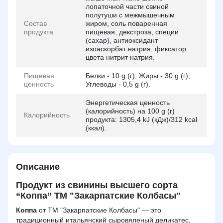
лопаточной части свиной
полутуши с межмышечным
Состав
жиром, соль поваренная
продукта
пищевая, декстроза, специи
(сахар), антиоксидант
изоаскорбат натрия, фиксатор
цвета нитрит натрия.
Пищевая
Белки - 10 g (г); Жиры - 30 g (г);
ценность
Углеводы - 0,5 g (г).
Энергетическая ценность
(калорийность) на 100 g (г)
Калорийность
продукта: 1305,4 kJ (кДж)/312 kcal
(ккал).
Описание
Продукт из свинины высшего сорта
“Коппа” ТМ "Закарпатские Колбасы"
Коппа
от ТМ "Закарпатские Колбасы" — это
традиционный итальянский сыровяленый деликатес,