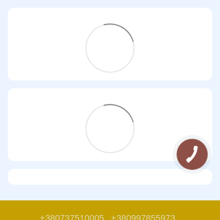
+380737510005
+380997855973