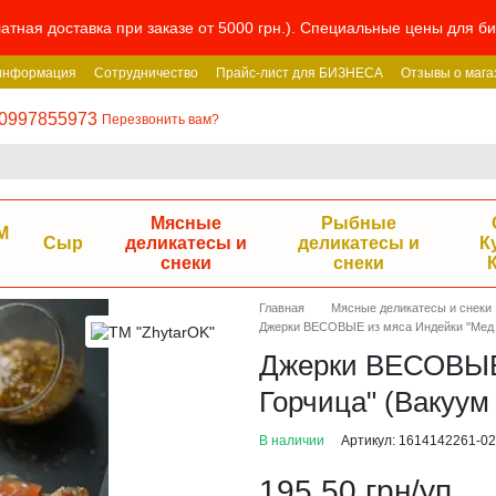
атная доставка при заказе от 5000 грн.). Специальные цены для 
 информация
Сотрудничество
Прайс-лист для БИЗНЕСА
Отзывы о мага
0997855973
Перезвонить вам?
Мясные
Рыбные
М
Сыр
деликатесы и
деликатесы и
К
снеки
снеки
Главная
Мясные деликатесы и снеки
Джерки ВЕСОВЫЕ из мяса Индейки "Мед и 
Джерки ВЕСОВЫЕ 
Горчица" (Вакуум 
В наличии
Артикул: 1614142261-0
195.50 грн/уп.