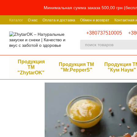
Перейти к основному контенту
Минимальная сумма заказа 500,00 грн (беспл
Каталог
О нас
Оплата и доставка
Обмен и возврат
Контактная
+380737510005
+38
Продукция
Продукция ТМ
Продукция Т
ТМ
"Mr.PepperS"
"Кум Наум"
"ZhytarOK"