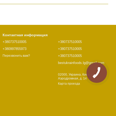
Контактная информация
+380737510005
+380737510005
+380997855973
+380737510005
+380737510005
Перезвонить вам?
bestukrainfoods.lg@gmail.com
02000, Украина, Киев, ул.
Аэродромная, д. 14
Карта проезда