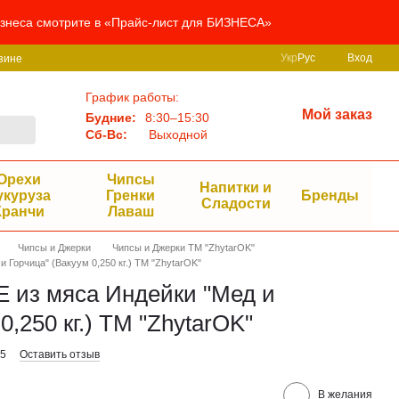
бизнеса смотрите в «Прайс-лист для БИЗНЕСА»
Укр
Рус
Вход
зине
График работы:
Мой заказ
Будние:
8:30–15:30
Сб-Вс:
Выходной
Орехи
Чипсы
Напитки и
укуруза
Гренки
Бренды
Сладости
Кранчи
Лаваш
Чипсы и Джерки
Чипсы и Джерки ТМ "ZhytarOK"
Горчица" (Вакуум 0,250 кг.) ТМ "ZhytarOK"
из мяса Индейки "Мед и
0,250 кг.) ТМ "ZhytarOK"
25
Оставить отзыв
В желания