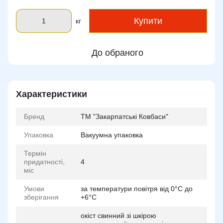
Купити
кг
До обраного
Характеристики
Бренд
ТМ "Закарпатські Ковбаси"
Упаковка
Вакуумна упаковка
Термін
придатності,
4
міс
Умови
за температури повітря від 0°С до
зберігання
+6°С
окіст свинний зі шкірою