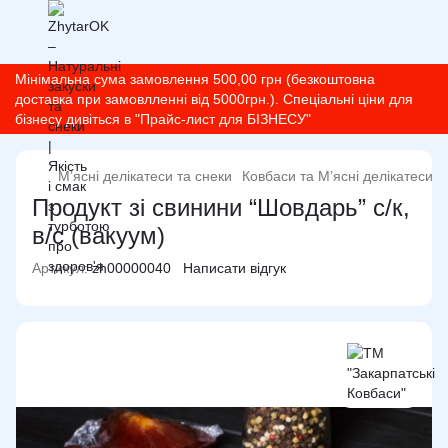
Мінімальна сума замовлення 500,00 грн (безкоштовна
доставка при замовлленні від 5000грн.). Спеціальні ціни для
бізнесу дивіться в "Прайс-лист для БІЗНЕСУ"
М’ясні делікатеси та снеки
Ковбаси та М’ясні делікатеси
Продукт зі свинини “Шовдарь” с/к,
в/с (вакуум)
Артикул:
zh00000040
Написати відгук