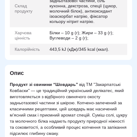
задньотазової частини, сіль
Склад
кухонна, декстроза, спеції (цукор,
продукту
молочний білок), антиоксидант
ізоаскорбат натрію, фіксатор
кольору нітрит натрію.
Харчова
Білки – 10 g (г); Жири – 33 g (г);
цінність
Вуглеводи – 2 g (г);
Калорійність
443,5 kJ (кДж)/345 kcal (ккал).
Опис
Продукт зі свинини “Шовдарь”
від ТМ "Закарпатські
Ковбаски" — це традиційний український делікатес, який
виготовляється з відбірного свинячого окосту
задньотазової частини зі шкірою. Копчено-запечений за
класичними рецептами, цей шовдарь має насичений
м'ясний смак і приємний аромат спецій. Суміш солі, цукру
та молочного білка надають продукту природної ніжності
та соковитості, а особливий процес копчення та запікання
підсилює глибину смаку.