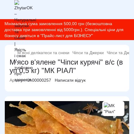
Мінімальна сума замовлення 500,00 грн (безкоштовна
доставка при замовлленні від 5000грн.). Спеціальні ціни для
бізнесу дивіться в "Прайс-лист для БІЗНЕСУ"
М’ясні делікатеси та снеки
Чіпси та Джерки
Чіпси та Джер
М'ясо в'ялене "Чіпси курячі" в/с (в
уп 0,5 кг) "МК РІАЛ"
Артикул:
zh00000257
Написати відгук