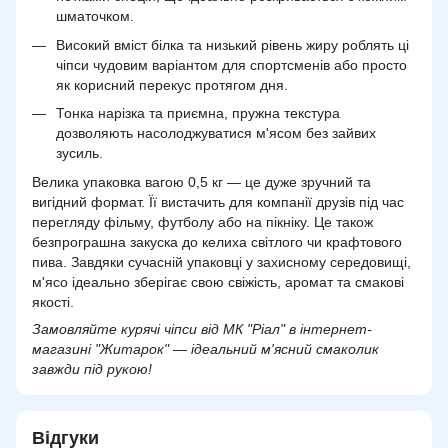
шматочком.
Високий вміст білка та низький рівень жиру роблять ці
чіпси чудовим варіантом для спортсменів або просто
як корисний перекус протягом дня.
Тонка нарізка та приємна, пружна текстура
дозволяють насолоджуватися м'ясом без зайвих
зусиль.
Велика упаковка вагою 0,5 кг — це дуже зручний та
вигідний формат. Її вистачить для компанії друзів під час
перегляду фільму, футболу або на пікніку. Це також
безпрограшна закуска до келиха світлого чи крафтового
пива. Завдяки сучасній упаковці у захисному середовищі,
м'ясо ідеально зберігає свою свіжість, аромат та смакові
якості.
Замовляйте курячі чіпси від МК "Ріал" в інтернет-
магазині "Житарок" — ідеальний м'ясний смаколик
завжди під рукою!
Відгуки