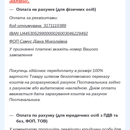
заявці.
Оплата на рахунок (для фізичних осіб)
Оплата за реквізитами:
Код отримувача: 3171110389
IBAN UA453052990000026003046229492
ФОП Самус Діана Миколаївна
У призначені платежі вкажіть номер Вашого
замовлення
Покупець здійснює передоплату в розмірі 100%
вартості Товару шляхом безготівкового переказу
коштів на розрахунковий рахунок Постачальника згідно
з рахунком або видатковою накладною. Днем оплати
вважається дата зарахування коштів на рахунок
Постачальника.
Оплата по рахунку (для юридичних осіб з ПДВ та
без, ФОП, ТОВ)
У коментарях пропишіть реквізити юридичну особу для