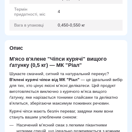
Термін
4
придатності, міс
Вага в упаковці
0,450-0,550 кг
Опис
М'ясо в'ялене "Чіпси курячі" вищого
ґатунку (0,5 кг) — МК "Ріал"
Шукаєте смачний, ситний та натуральний перекус?
В'ялені курячі чіпси від МК "Ріал"
— це ідеальний вибір
для тих, хто цінує якісні м'ясні делікатеси. Цей продукт
виготовляється виключно з курячого м'яса вищого
ґатунку, яке нарізається тонкими слайсами та делікатно
в'ялиться, зберігаючи максимум поживних речовин.
Курячі чіпси мають безліч переваг, завдяки яким вони
стануть вашим улюбленим снеком:
Насичений м'ясний смак з легкими пікантними
нотками спецій, що ідеально розкривається з кожним