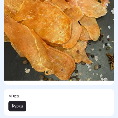
М'ясо
Курка