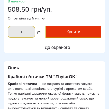
В наявності
508.50 грн/уп.
Оптові ціни
від 5 уп.
Купити
уп.
До обраного
Опис
Крабові п’ятачки ТМ "ZhytarOK"
Крабові п’ятачки
— це яскрава та апетитна закуска,
виготовлена зі спеціального сурімі з ароматом краба.
Тонко нарізані шматочки округлої форми мають приємну
пружну текстуру та легкий морепродуктовий смак, що
чудово поєднується з пивом, соусами або
використовується як інгредієнт у салатах та снеках.