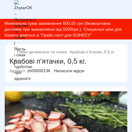
Мінімальна сума замовлення 500,00 грн (безкоштовна
доставка при замовлленні від 5000грн.). Спеціальні ціни для
бізнесу дивіться в "Прайс-лист для БІЗНЕСУ"
Рибні делікатеси та снеки
Крабові п'ятачки, 0,5 кг.
Крабові п'ятачки, 0,5 кг.
Артикул:
zh00000136
Написати відгук