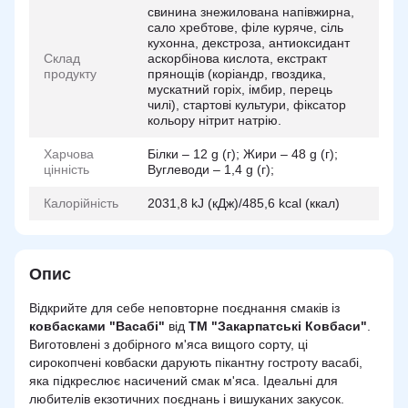
свинина знежилована напівжирна,
сало хребтове, філе куряче, сіль
кухонна, декстроза, антиоксидант
Склад
аскорбінова кислота, екстракт
продукту
прянощів (коріандр, гвоздика,
мускатний горіх, імбир, перець
чилі), стартові культури, фіксатор
кольору нітрит натрію.
Харчова
Білки – 12 g (г); Жири – 48 g (г);
цінність
Вуглеводи – 1,4 g (г);
Калорійність
2031,8 kJ (кДж)/485,6 kcal (ккал)
Опис
Відкрийте для себе неповторне поєднання смаків із
ковбасками "Васабі"
від
ТМ
"Закарпатські Ковбаси"
.
Виготовлені з добірного м'яса вищого сорту, ці
сирокопчені ковбаски дарують пікантну гостроту васабі,
яка підкреслює насичений смак м'яса. Ідеальні для
любителів екзотичних поєднань і вишуканих закусок.