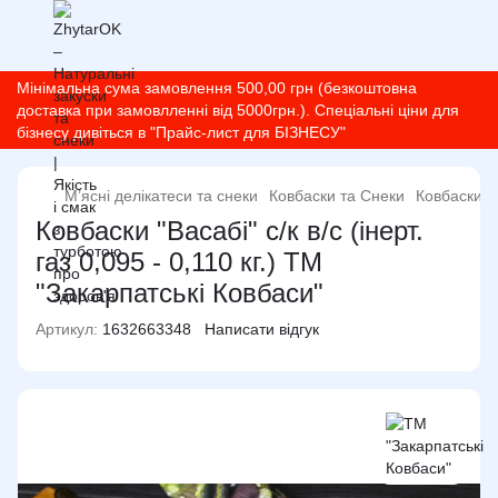
Мінімальна сума замовлення 500,00 грн (безкоштовна
доставка при замовлленні від 5000грн.). Спеціальні ціни для
бізнесу дивіться в "Прайс-лист для БІЗНЕСУ"
М’ясні делікатеси та снеки
Ковбаски та Снеки
Ковбаски т
Ковбаски "Васабі" с/к в/с (інерт.
газ 0,095 - 0,110 кг.) ТМ
"Закарпатські Ковбаси"
Артикул:
1632663348
Написати відгук