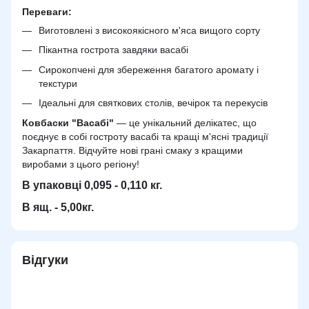
Переваги:
Виготовлені з високоякісного м'яса вищого сорту
Пікантна гострота завдяки васабі
Сирокопчені для збереження багатого аромату і
текстури
Ідеальні для святкових столів, вечірок та перекусів
Ковбаски "Васабі"
— це унікальний делікатес, що
поєднує в собі гостроту васабі та кращі м'ясні традиції
Закарпаття. Відчуйте нові грані смаку з кращими
виробами з цього регіону!
В упаковці 0,095 - 0,110 кг.
В ящ. - 5,00кг.
Відгуки