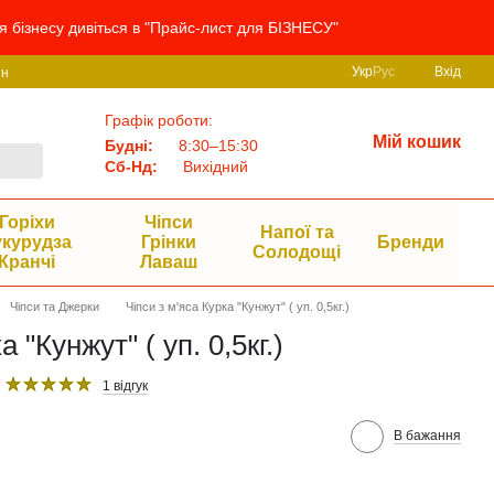
я бізнесу дивіться в "Прайс-лист для БІЗНЕСУ"
Укр
Рус
Вхід
ин
Графік роботи:
Мій кошик
Будні:
8:30–15:30
Сб-Нд:
Вихідний
Горіхи
Чіпси
Напої та
укурудза
Грінки
Бренди
Солодощі
Кранчі
Лаваш
Чіпси та Джерки
Чіпси з м'яса Курка "Кунжут" ( уп. 0,5кг.)
 "Кунжут" ( уп. 0,5кг.)
1 відгук
В бажання