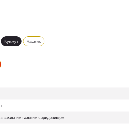
Кунжут
Часник
т
 з захисним газовим серидовищем