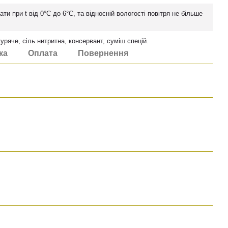
ати при t вiд 0°C до 6°C, та вiдноснiй вологостi повiтря не бiльше
куряче, сіль нитритна, консервант, суміш спецій.
ка
Оплата
Повернення