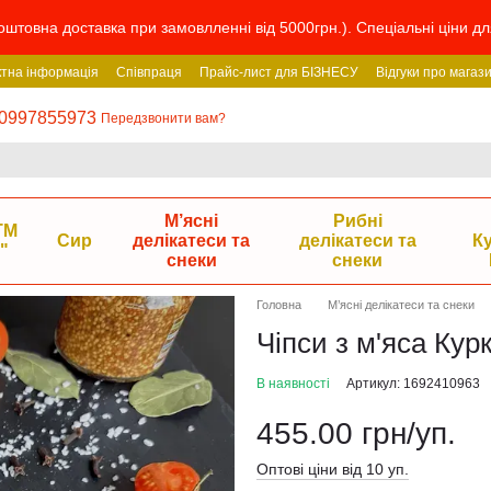
штовна доставка при замовлленні від 5000грн.). Спеціальні ціни дл
ктна інформація
Співпраця
Прайс-лист для БІЗНЕСУ
Відгуки про магаз
0997855973
Передзвонити вам?
М’ясні
Рибні
ТМ
Сир
делікатеси та
делікатеси та
К
"
снеки
снеки
Головна
М’ясні делікатеси та снеки
Чіпси з м'яса Курка
В наявності
Артикул: 1692410963
455.00 грн/уп.
Оптові ціни від 10 уп.