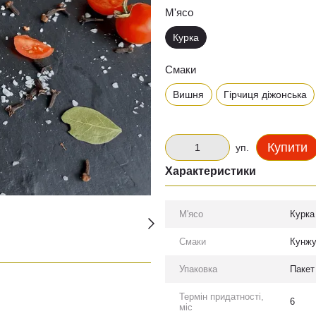
М'ясо
Курка
Смаки
Вишня
Гірчиця діжонська
Купити
уп.
Характеристики
М'ясо
Курка
Смаки
Кунжу
Упаковка
Пакет
Термін придатності,
6
міс