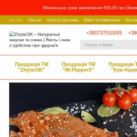
Перейти до основного контенту
Мінімальна сума замовлення 500,00 грн (безко
Каталог
Про нас
Оплата і доставка
Обмін та повернення
Конта
+380737510005
+38
Продукція ТМ
Продукція ТМ
Продукція 
"ZhytarOK"
"Mr.PepperS"
"Кум Наум