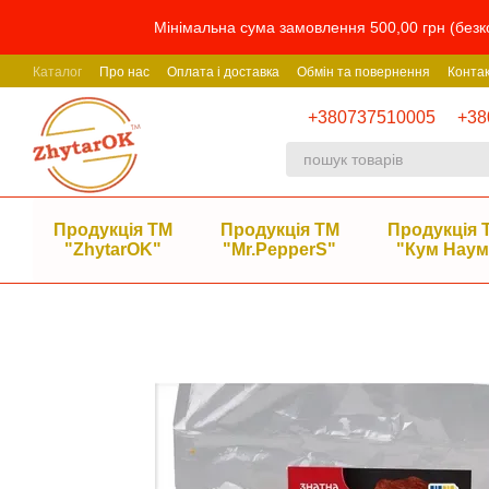
Перейти до основного контенту
Мінімальна сума замовлення 500,00 грн (безко
Каталог
Про нас
Оплата і доставка
Обмін та повернення
Конта
+380737510005
+38
Продукція ТМ
Продукція ТМ
Продукція 
"ZhytarOK"
"Mr.PepperS"
"Кум Наум