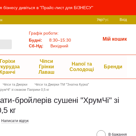
я бізнесу дивіться в "Прайс-лист для БІЗНЕСУ"
Укр
Рус
Вхід
ин
Графік роботи:
Мій кошик
Будні:
8:30–15:30
Сб-Нд:
Вихідний
Горіхи
Чіпси
Напої та
укурудза
Грінки
Бренди
Солодощі
Кранчі
Лаваш
Чіпси та Джерки
Чіпси та Джерки ТМ "Знатна Курка"
ХрумЧі" зі смаком Паприки 0,5 кг
чати-бройлерів сушені "ХрумЧі" зі
,5 кг
Написати відгук
В бажання