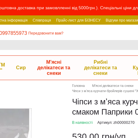
штовна доставка при замовлленні від 5000грн.). Спеціальні ціни дл
ктна інформація
Співпраця
Прайс-лист для БІЗНЕСУ
Відгуки про магаз
0997855973
Передзвонити вам?
М’ясні
Рибні
ТМ
Сир
делікатеси та
делікатеси та
К
"
снеки
снеки
Головна
М’ясні делікатеси та снеки
Чіпси з мʼяса курчати-бройлерів сушені "
Чіпси з мʼяса кур
смаком Паприки 0
В наявності
Артикул: zh00000270
530.00 грн/уп.