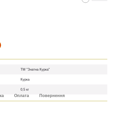
ТМ "Знатна Курка"
Курка
0,5 кг
ка
Оплата
Повернення