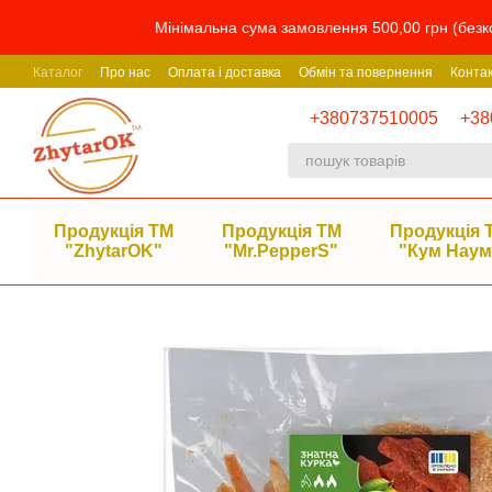
Перейти до основного контенту
Мінімальна сума замовлення 500,00 грн (безко
Каталог
Про нас
Оплата і доставка
Обмін та повернення
Конта
+380737510005
+38
Продукція ТМ
Продукція ТМ
Продукція 
"ZhytarOK"
"Mr.PepperS"
"Кум Наум