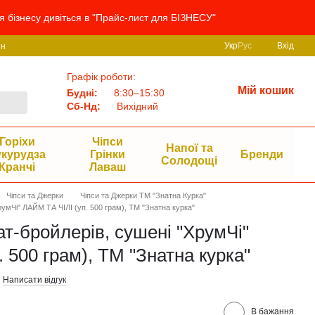
я бізнесу дивіться в "Прайс-лист для БІЗНЕСУ"
Укр
Рус
Вхід
ин
Графік роботи:
Мій кошик
Будні:
8:30–15:30
Сб-Нд:
Вихідний
Горіхи
Чіпси
Напої та
укурудза
Грінки
Бренди
Солодощі
Кранчі
Лаваш
Чіпси та Джерки
Чіпси та Джерки ТМ "Знатна Курка"
румЧі" ЛАЙМ ТА ЧІЛІ (уп. 500 грам), ТМ "Знатна курка"
ат-бройлерів, сушені "ХрумЧі"
 500 грам), ТМ "Знатна курка"
Написати відгук
В бажання