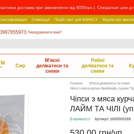
штовна доставка при замовлленні від 5000грн.). Спеціальні ціни дл
ктна інформація
Співпраця
Прайс-лист для БІЗНЕСУ
Відгуки про магаз
0997855973
Передзвонити вам?
М’ясні
Рибні
ТМ
Сир
делікатеси та
делікатеси та
К
"
снеки
снеки
Головна
М’ясні делікатеси та снеки
Чіпси з мяса курчат-бройлерів, сушені "Х
Чіпси з мяса курч
ЛАЙМ ТА ЧІЛІ (уп.
В наявності
Артикул: zh00000269
530.00 грн/уп.