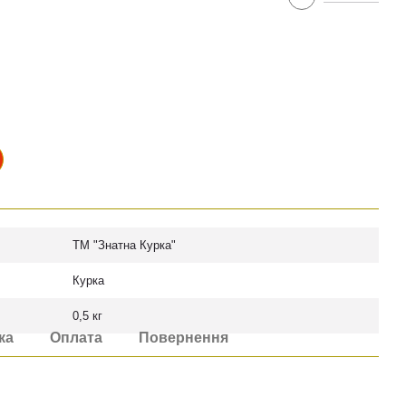
ТМ "Знатна Курка"
Курка
0,5 кг
ка
Оплата
Повернення