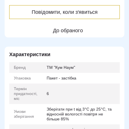
Повідомити, коли з'явиться
До обраного
Характеристики
Бренд
ТМ "Кум Наум"
Упаковка
Пакет - застібка
Термін
придатності,
6
міс
Зберiгати при t вiд 3°C до 25°C, та
Умови
вiдноснiй вологостi повiтря не
зберігання
бiльше 85%