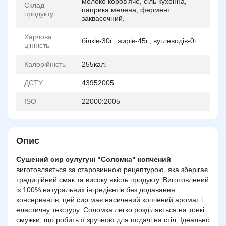
молоко коров’яче, сiль кухонна,
Склад
паприка мелена, фермент
продукту
заквасочний.
Харчова
бiлкiв-30г., жирiв-45г., вуглеводiв-0г.
цінність
Калорійність
255кал.
ДСТУ
43952005
ISO
22000:2005
Опис
Сушений сир сулугуні "Соломка" копчений
виготовляється за старовинною рецептурою, яка зберігає
традиційний смак та високу якість продукту. Виготовлений
із 100% натуральних інгредієнтів без додавання
консервантів, цей сир має насичений копчений аромат і
еластичну текстуру. Соломка легко розділяється на тонкі
смужки, що робить її зручною для подачі на стіл. Ідеально