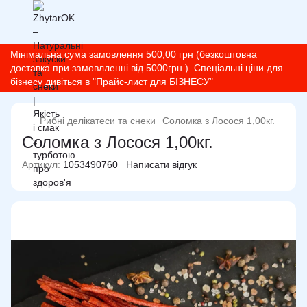
Мінімальна сума замовлення 500,00 грн (безкоштовна
доставка при замовлленні від 5000грн.). Спеціальні ціни для
бізнесу дивіться в "Прайс-лист для БІЗНЕСУ"
Рибні делікатеси та снеки
Соломка з Лосося 1,00кг.
Соломка з Лосося 1,00кг.
Артикул:
1053490760
Написати відгук