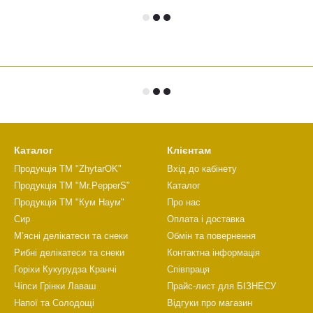
Каталог
Клієнтам
Продукція ТМ "ZhytarOK"
Вхід до кабінету
Продукція ТМ "Mr.PepperS"
Каталог
Продукція ТМ "Кум Наум"
Про нас
Сир
Оплата і доставка
М’ясні делікатеси та снеки
Обмін та повернення
Рибні делікатеси та снеки
Контактна інформація
Горіхи Кукурудза Кранчі
Співпраця
Чіпси Грінки Лаваш
Прайс-лист для БІЗНЕСУ
Напої та Солодощі
Відгуки про магазин