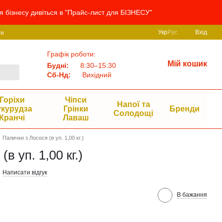
я бізнесу дивіться в "Прайс-лист для БІЗНЕСУ"
Укр
Рус
Вхід
ин
Графік роботи:
Мій кошик
Будні:
8:30–15:30
Сб-Нд:
Вихідний
Горіхи
Чіпси
Напої та
укурудза
Грінки
Бренди
Солодощі
Кранчі
Лаваш
Палички з Лосося (в уп. 1,00 кг.)
в уп. 1,00 кг.)
Написати відгук
В бажання