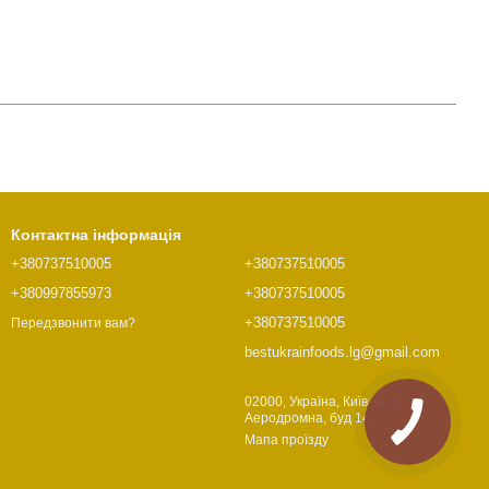
Контактна інформація
+380737510005
+380737510005
+380997855973
+380737510005
+380737510005
Передзвонити вам?
bestukrainfoods.lg@gmail.com
02000, Україна, Київ, вул.
Аеродромна, буд 14
Мапа проїзду