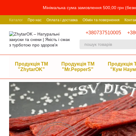
Перейти до основного контенту
Мінімальна сума замовлення 500,00 грн (безко
Каталог
Про нас
Оплата і доставка
Обмін та повернення
Конта
+380737510005
+38
Продукція ТМ
Продукція ТМ
Продукція 
"ZhytarOK"
"Mr.PepperS"
"Кум Наум