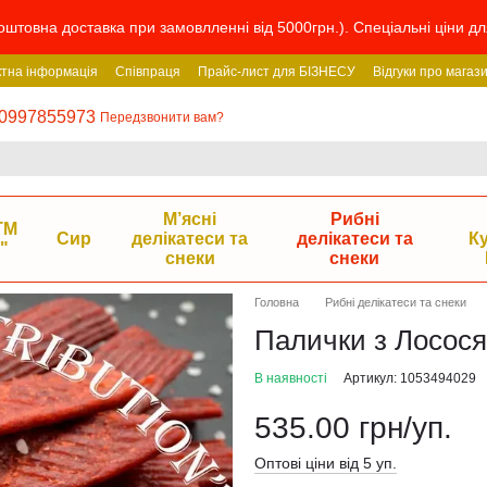
штовна доставка при замовлленні від 5000грн.). Спеціальні ціни дл
ктна інформація
Співпраця
Прайс-лист для БІЗНЕСУ
Відгуки про магаз
0997855973
Передзвонити вам?
М’ясні
Рибні
ТМ
Сир
делікатеси та
делікатеси та
К
"
снеки
снеки
Головна
Рибні делікатеси та снеки
Палички з Лосося (
В наявності
Артикул: 1053494029
535.00 грн/уп.
Оптові ціни від 5 уп.