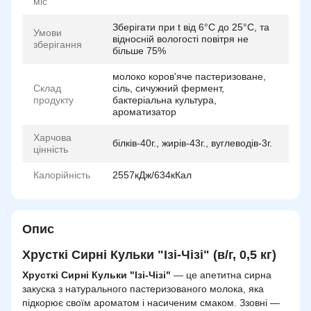
міс
Зберiгати при t вiд 6°C до 25°C, та
Умови
вiдноснiй вологостi повiтря не
зберігання
бiльше 75%
молоко коров'яче пастеризоване,
Склад
сіль, сичужний фермент,
продукту
бактеріальна культура,
ароматизатор
Харчова
бiлкiв-40г., жирiв-43г., вуглеводiв-3г.
цінність
Калорійність
2557кДж/634кКал
Опис
Хрусткі Сирні Кульки "Ізі-Чізі" (в/г, 0,5 кг)
Хрусткі Сирні Кульки "Ізі-Чізі"
— це апетитна сирна
закуска з натурального пастеризованого молока, яка
підкорює своїм ароматом і насиченим смаком. Ззовні —