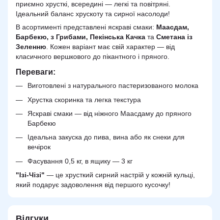
приємно хрусткі, всередині — легкі та повітряні.
Ідеальний баланс хрускоту та сирної насолоди!
В асортименті представлені яскраві смаки:
Маасдам,
Барбекю, з Грибами, Пекінська Качка
та
Сметана із
Зеленню
. Кожен варіант має свій характер — від
класичного вершкового до пікантного і пряного.
Переваги:
Виготовлені з натурального пастеризованого молока
Хрустка скоринка та легка текстура
Яскраві смаки — від ніжного Маасдаму до пряного
Барбекю
Ідеальна закуска до пива, вина або як снеки для
вечірок
Фасування 0,5 кг, в ящику — 3 кг
"Ізі-Чізі"
— це хрусткий сирний настрій у кожній кульці,
який подарує задоволення від першого кусочку!
Відгуки