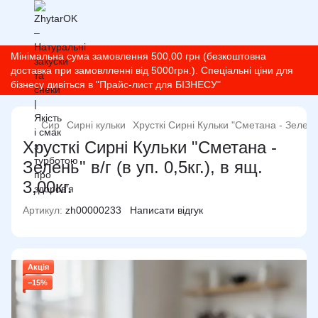
Мінімальна сума замовлення 500,00 грн (безкоштовна
доставка при замовлленні від 5000грн.). Спеціальні ціни для
бізнесу дивіться в "Прайс-лист для БІЗНЕСУ"
Сир
Сирні кульки
Хрусткі Сирні Кульки "Сметана - Зелень" в
Хрусткі Сирні Кульки "Сметана -
Зелень" в/г (в уп. 0,5кг.), в ящ.
3,00кг.
Артикул:
zh00000233
Написати відгук
Акція
−15%