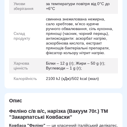
Умови
за температури повітря від 0°С до
зберігання
+6°С
свинина знежилована нежирна,
сало хребтове, м’ясо куряче
ручного обвалювання, сіль кухонна,
Склад
прянощі (часник, чорний перець),
продукту
антиоксиданти: аскорбат натрію,
аскорбінова кислота, екстракт
прянощів бактеріальні препарати,
фіксатор кольору нітрит натрію.
Харчова
Білки – 12 g (г); Жири – 50 g (г);
цінність
Вуглеводи – 1 g (г);
Калорійність
2100 kJ (кДж)/502 kcal (ккал)
Опис
Феліно с/в в/с, нарізка (Вакуум 70г.) ТМ
"Закарпатські Ковбаски"
Ковбаса "Феліно"
— це класичний італійський делікатес,