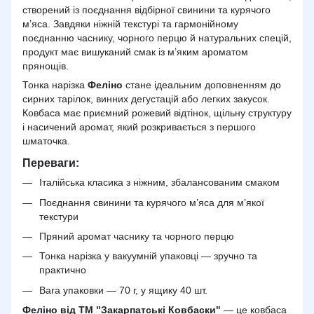
створений із поєднання відбірної свинини та курячого
м’яса. Завдяки ніжній текстурі та гармонійному
поєднанню часнику, чорного перцю й натуральних спецій,
продукт має вишуканий смак із м’яким ароматом
прянощів.
Тонка нарізка
Феліно
стане ідеальним доповненням до
сирних тарілок, винних дегустацій або легких закусок.
Ковбаса має приємний рожевий відтінок, щільну структуру
і насичений аромат, який розкривається з першого
шматочка.
Переваги:
Італійська класика з ніжним, збалансованим смаком
Поєднання свинини та курячого м’яса для м’якої
текстури
Пряний аромат часнику та чорного перцю
Тонка нарізка у вакуумній упаковці — зручно та
практично
Вага упаковки — 70 г, у ящику 40 шт.
Феліно від ТМ "Закарпатські Ковбаски"
— це ковбаса